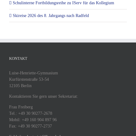
Schulinterne Fortbildungsreihe zu IServ für das Kollegium
Skireise 2026 des 8. Jahrgangs nach Radfeld
KONTAKT
Luise-Henriette-Gymnasium
Kurfürstenstraße 53-54
12105 Berlin
Kontaktieren Sie gern unser Sekretariat:
Frau Freiberg
Tel.: +49 30 90277-2678
Mobil: +49 160 904 897 96
Fax: +49 30 90277-2737