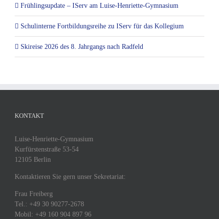
Frühlingsupdate – IServ am Luise-Henriette-Gymnasium
Schulinterne Fortbildungsreihe zu IServ für das Kollegium
Skireise 2026 des 8. Jahrgangs nach Radfeld
KONTAKT
Luise-Henriette-Gymnasium
Kurfürstenstraße 53-54
12105 Berlin
Kontaktieren Sie gern unser Sekretariat:
Frau Freiberg
Tel.: +49 30 90277-2678
Mobil: +49 160 904 897 96