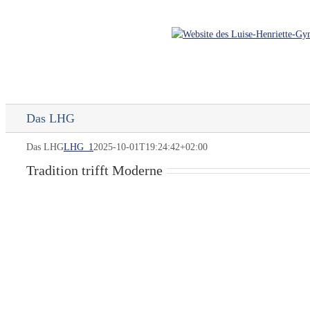
Skip
to
content
Das LHG
Das LHG
LHG_1
2025-10-01T19:24:42+02:00
Tradition trifft Moderne