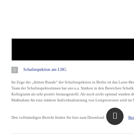
Schulinspektion am LHG
Im Zuge der „dritten Runde“ der Schulinspektion in Berlin ist das Luise
Team der Schulinspektorinnen hat uns u.a. Stärken in den Bereichen Schul
Kollegiums als sehr positiv herausgestellt. Als noch nicht optimal wurden d
Maßnahme für eine stärkere Individualisierung von Lernprozessen wird im 
Den vollständigen Bericht finden Sie hier zum Download:
Ber