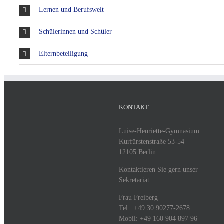
Lernen und Berufswelt
Schülerinnen und Schüler
Elternbeteiligung
KONTAKT
Luise-Henriette-Gymnasium
Kurfürstenstraße 53-54
12105 Berlin
Kontaktieren Sie gern unser
Sekretariat:
Frau Freiberg
Tel.: +49 30 90277-2678
Mobil: +49 160 904 897 96