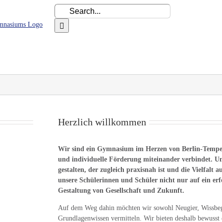
Search
for:
Über das LHG
Schulorganisation
Fachbereiche
AGs u
Herzlich willkommen
Wir sind ein Gymnasium im Herzen von Berlin-Tempel
und individuelle Förderung miteinander verbindet. Un
gestalten, der zugleich praxisnah ist und die Vielfalt 
unsere Schülerinnen und Schüler nicht nur auf ein er
Gestaltung von Gesellschaft und Zukunft.
Auf dem Weg dahin möchten wir sowohl Neugier, Wissbegie
Grundlagenwissen vermitteln. Wir bieten deshalb bewusst e