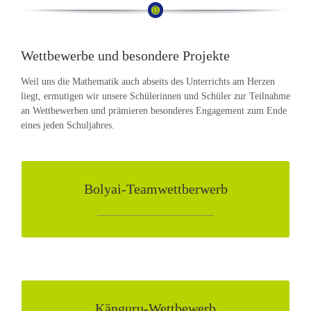
Wettbewerbe und besondere Projekte
Weil uns die Mathematik auch abseits des Unterrichts am Herzen
liegt, ermutigen wir unsere Schülerinnen und Schüler zur Teilnahme
an Wettbewerben und prämieren besonderes Engagement zum Ende
eines jeden Schuljahres.
Bolyai-Teamwettberwerb
Bolyai-Teamwettberwerb
________________________
Der Internationale Mathematik Teamwettbewerb „Bolyai“
wurde 2014 das erste Mail in Deutschland durchgeführt.
Unsere Schule hat diesen Wettbewerb seit dem Jahr 2022
etabliert. Das folgende Dokument informiert kurz und knapp
über den gern frequentierten Wettbewerb.
weitere Informationen
Känguru-Wettbewerb
Känguru-Wettbewerb