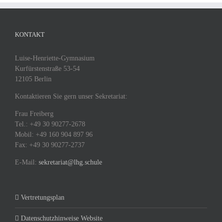
KONTAKT
Luise-Henriette-Gymnasium
Kurfürstenstraße 53-54
12105 Berlin
Kontaktieren Sie gern unser Sekretariat:
Frau Freiberg
Tel.: +49 30 90277-2678
Mobil: +49 160 904 897 96
Fax: +49 30 90277-2737
E-Mail:
sekretariat@lhg.schule
Vertretungsplan
Datenschutzhinweise Website