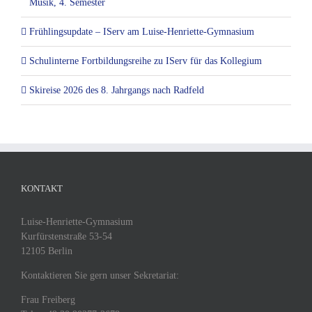
Musik, 4. Semester
Frühlingsupdate – IServ am Luise-Henriette-Gymnasium
Schulinterne Fortbildungsreihe zu IServ für das Kollegium
Skireise 2026 des 8. Jahrgangs nach Radfeld
KONTAKT
Luise-Henriette-Gymnasium
Kurfürstenstraße 53-54
12105 Berlin
Kontaktieren Sie gern unser Sekretariat:
Frau Freiberg