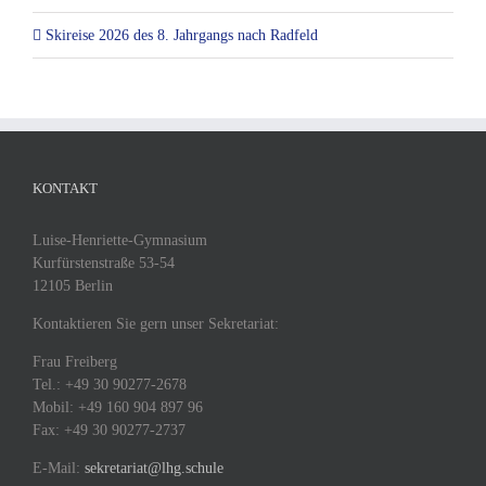
Skireise 2026 des 8. Jahrgangs nach Radfeld
KONTAKT
Luise-Henriette-Gymnasium
Kurfürstenstraße 53-54
12105 Berlin
Kontaktieren Sie gern unser Sekretariat:
Frau Freiberg
Tel.: +49 30 90277-2678
Mobil: +49 160 904 897 96
Fax: +49 30 90277-2737
E-Mail:
sekretariat@lhg.schule