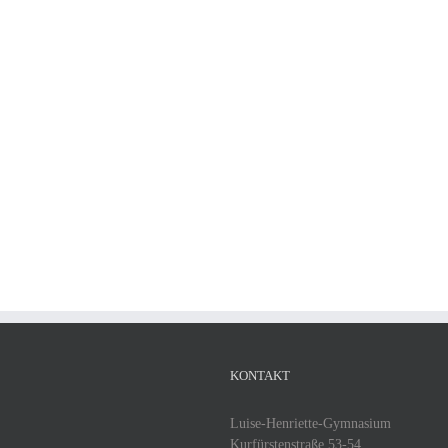
KONTAKT
Luise-Henriette-Gymnasium
Kurfürstenstraße 53-54