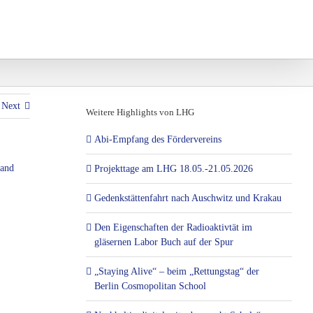
und Projekte
Eltern und Vereine
Next
Weitere Highlights von LHG
Abi-Empfang des Fördervereins
land
Projekttage am LHG 18.05.-21.05.2026
Gedenkstättenfahrt nach Auschwitz und Krakau
Den Eigenschaften der Radioaktivtät im
gläsernen Labor Buch auf der Spur
„Staying Alive“ – beim „Rettungstag“ der
Berlin Cosmopolitan School