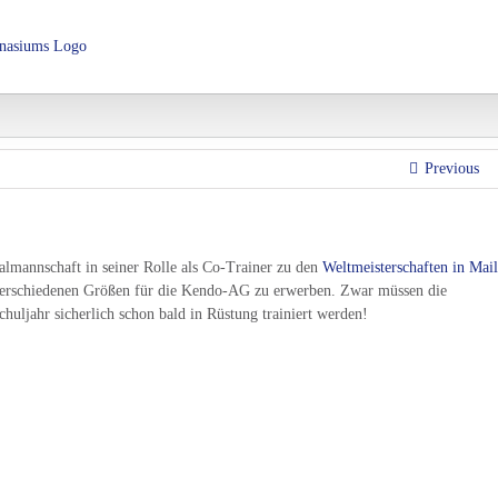
Über das LHG
Schulorganisation
Fachbereiche
AGs 
Previous
almannschaft in seiner Rolle als Co-Trainer zu den
Weltmeisterschaften in Mai
 verschiedenen Größen für die Kendo-AG zu erwerben. Zwar müssen die
uljahr sicherlich schon bald in Rüstung trainiert werden!