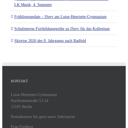
LK Musik, 4. Semester
Frühlingsupdate – IServ am Luise-Henriette-Gymnasium
Schulinterne Fortbildungsreihe zu IServ für das Kollegium
Skireise 2026 des 8. Jahrgangs nach Radfeld
KONTAKT
Luise-Henriette-Gymnasium
Kurfürstenstraße 53-54
12105 Berlin
Kontaktieren Sie gern unser Sekretariat:
Frau Freiberg