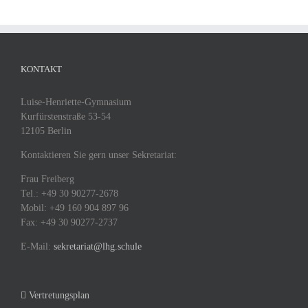
KONTAKT
Luise-Henriette-Gymnasium
Kurfürstenstraße 53-54
12105 Berlin
Kontaktieren Sie gern unser Sekretariat:
Frau Freiberg
Tel.: +49 30 90277-2678
Mobil: +49 160 904 897 96
Fax: +49 30 90277-2737
E-Mail:
sekretariat@lhg.schule
Vertretungsplan