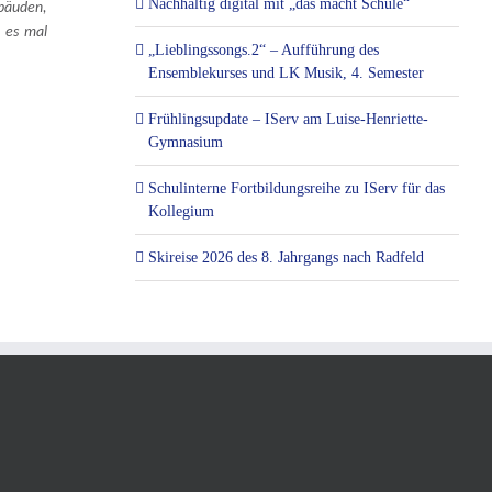
Nachhaltig digital mit „das macht Schule“
ebäuden,
h es mal
„Lieblingssongs.2“ – Aufführung des
Ensemblekurses und LK Musik, 4. Semester
Frühlingsupdate – IServ am Luise-Henriette-
Gymnasium
Schulinterne Fortbildungsreihe zu IServ für das
Kollegium
Skireise 2026 des 8. Jahrgangs nach Radfeld