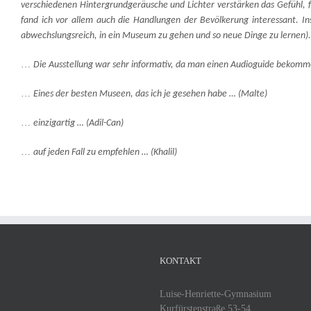
verschiedenen Hintergrundgeräusche und Lichter verstärken das Gefühl,
fand ich vor allem auch die Handlungen der Bevölkerung interessant. Ins
abwechslungsreich, in ein Museum zu gehen und so neue Dinge zu lernen)
…
Die Ausstellung war sehr informativ, da man einen Audioguide bekomm
…
Eines der besten Museen,
d
as ich je gesehen habe …
(Malte)
…
einzigartig … (Adil-Can)
…
auf jeden Fall
zu
empfehlen …
(Khalil)
KONTAKT
Luise-Henriette-Gymnasium
Kurfürstenstraße 53-54