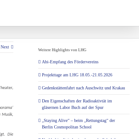
und Projekte
Eltern und Vereine
Next
Weitere Highlights von LHG
Abi-Empfang des Fördervereins
Projekttage am LHG 18.05.-21.05.2026
Gedenkstättenfahrt nach Auschwitz und Krakau
Theater,
Den Eigenschaften der Radioaktivtät im
gläsernen Labor Buch auf der Spur
norama‘
 Musik,
„Staying Alive“ – beim „Rettungstag“ der
Berlin Cosmopolitan School
gt. Die