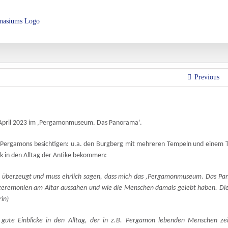
Über das LHG
Schulorganisation
Fachbereiche
AGs 
Previous
8. April 2023 im ‚Pergamonmuseum. Das Panorama‘.
 Pergamons besichtigen:
u.a.
den Burgberg mit
mehreren
Tempeln und
einem
ck in den Alltag der Antike bekommen
:
m überzeugt und muss ehrlich sagen, das
s
mich das ‚Pergamonmuseum. Das Pa
z
er
e
monien am Altar aussahen und wie die Menschen damals gelebt haben. Die
rin)
gute Einblicke in den Alltag, der in z.B. Pergamon lebenden Menschen zei