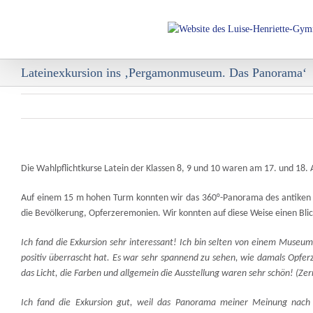
Skip
to
content
Lateinexkursion ins ‚Pergamonmuseum. Das Panorama‘
Die Wahlpflichtkurse Latein der Klassen 8, 9 und 10 waren am 17. und 1
Auf einem 15 m hohen Turm konnten wir das 360°-Panorama des antiken
die Bevölkerung, Opferzeremonien
.
Wir konnten auf diese Weise
einen
Bli
Ich fand die Exkursion sehr interessant! Ich bin selten von einem Museu
positiv überrascht hat. Es war sehr spannend zu sehen, wie damals Opfer
das Licht, die Farben und allgemein die Au
s
stellung waren sehr schön!
(Zer
I
ch fand die Exkursion gut, weil das Panorama meiner Meinung nach 