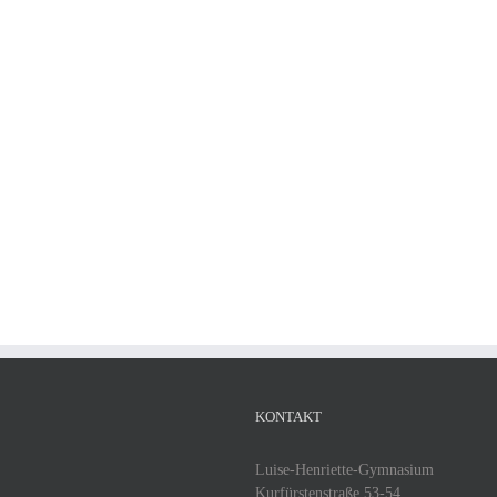
KONTAKT
Luise-Henriette-Gymnasium
Kurfürstenstraße 53-54