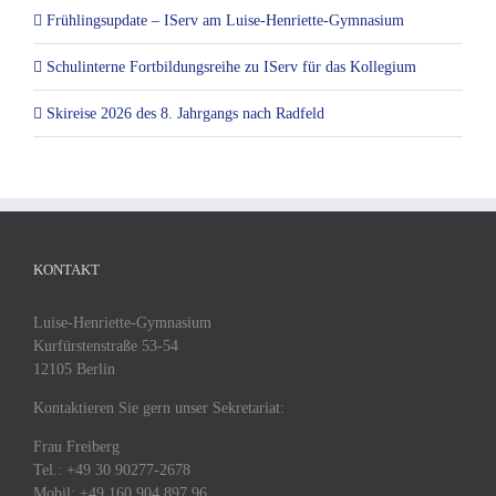
Frühlingsupdate – IServ am Luise-Henriette-Gymnasium
Schulinterne Fortbildungsreihe zu IServ für das Kollegium
Skireise 2026 des 8. Jahrgangs nach Radfeld
KONTAKT
Luise-Henriette-Gymnasium
Kurfürstenstraße 53-54
12105 Berlin
Kontaktieren Sie gern unser Sekretariat:
Frau Freiberg
Tel.: +49 30 90277-2678
Mobil: +49 160 904 897 96