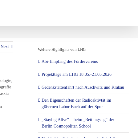
und Projekte
Eltern und Vereine
Next
Weitere Highlights von LHG
Abi-Empfang des Fördervereins
Projekttage am LHG 18.05.-21.05.2026
ologie,
ografie
Gedenkstättenfahrt nach Auschwitz und Krakau
askia
Den Eigenschaften der Radioaktivtät im
en
gläsernen Labor Buch auf der Spur
„Staying Alive“ – beim „Rettungstag“ der
Berlin Cosmopolitan School