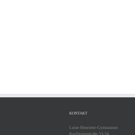
KONTAKT
Luise-Henriette-Gymnasium
Kurfürstenstraße 53-54