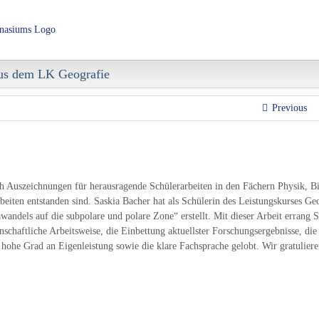
Über das LHG
Schulorganisation
Fachbereiche
AGs 
aus dem LK Geografie
Previous
ch Auszeichnungen für herausragende Schülerarbeiten in den Fächern Physik, Bi
beiten entstanden sind. Saskia Bacher hat als Schülerin des Leistungskurses Ge
dels auf die subpolare und polare Zone“ erstellt. Mit dieser Arbeit errang S
schaftliche Arbeitsweise, die Einbettung aktuellster Forschungsergebnisse, die
 hohe Grad an Eigenleistung sowie die klare Fachsprache gelobt. Wir gratulier