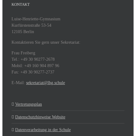
KONTAKT
Luise-Henriette-Gymnasium
Kurfürstenstraße 53-54
12105 Berlin
Kontaktieren Sie gern unser Sekretariat:
Frau Freiberg
Tel.: +49 30 90277-2678
Mobil: +49 160 904 897 96
Fax: +49 30 90277-2737
E-Mail:
sekretariat@lhg.schule
Vertretungsplan
Datenschutzhinweise Website
Datenverarbeitung in der Schule