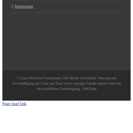
Impressum
© Luise-Henriette-Gymnasium | Alle Rechte vorbehalten. Nutzung und
Vervielfältigung der Fotos und Texte sowie sonstiger Inhalte unserer Seite nur
mit schriftlicher Genehmigung. | WebTeam
Page load link