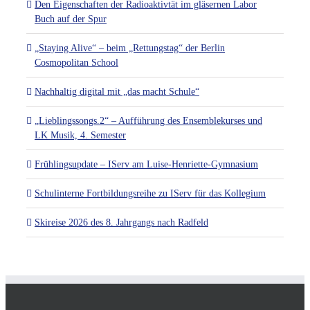
Den Eigenschaften der Radioaktivtät im gläsernen Labor
Buch auf der Spur
„Staying Alive“ – beim „Rettungstag“ der Berlin
Cosmopolitan School
Nachhaltig digital mit „das macht Schule“
„Lieblingssongs.2“ – Aufführung des Ensemblekurses und
LK Musik, 4. Semester
Frühlingsupdate – IServ am Luise-Henriette-Gymnasium
Schulinterne Fortbildungsreihe zu IServ für das Kollegium
Skireise 2026 des 8. Jahrgangs nach Radfeld