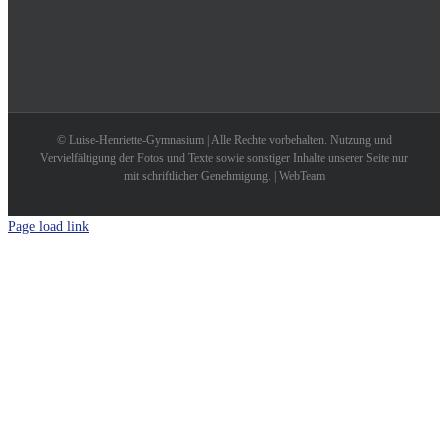
© Luise-Henriette-Gymnasium | Alle Rechte vorbehalten. Nutzung und
Vervielfältigung der Fotos und Texte sowie sonstiger Inhalte unserer Seite nur
mit schriftlicher Genehmigung. | WebTeam
Page load link