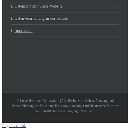
Datenschutzhinweise Website
Datenverarbeitung in der Schule
Impressum
© Luise-Henriette-Gymnasium | Alle Rechte vorbehalten. Nutzung und
Vervielfältigung der Fotos und Texte sowie sonstiger Inhalte unserer Seite nur
mit schriftlicher Genehmigung. | WebTeam
Page load link