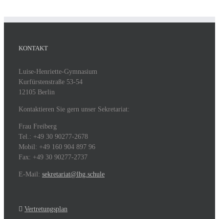
KONTAKT
Luise-Henriette-Gymnasium
Kurfürstenstraße 53-54
12105 Berlin
Kontaktieren Sie gern unser Sekretariat:
Frau Freiberg
Tel.: +49 30 90277-2678
Mobil: +49 160 904 897 96
Fax: +49 30 90277-2737
E-Mail:
sekretariat@lhg.schule
Vertretungsplan