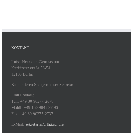
KONTAKT
Luise-Henriette-Gymnasium
Kurfürstenstraße 53-54
12105 Berlin
Kontaktieren Sie gern unser Sekretariat:
Frau Freiberg
Tel.: +49 30 90277-2678
Mobil: +49 160 904 897 96
Fax: +49 30 90277-2737
E-Mail:
sekretariat@lhg.schule