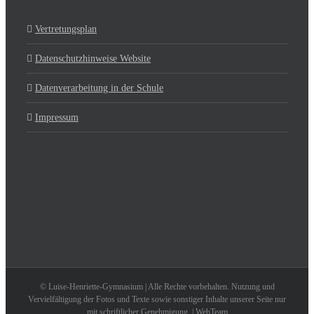
Vertretungsplan
Datenschutzhinweise Website
Datenverarbeitung in der Schule
Impressum
© Luise-Henriette-Gymnasium | Alle Rechte vorbehalten. Nutzung und
Vervielfältigung der Fotos und Texte sowie sonstiger Inhalte unserer Seite nur
mit schriftlicher Genehmigung. | WebTeam