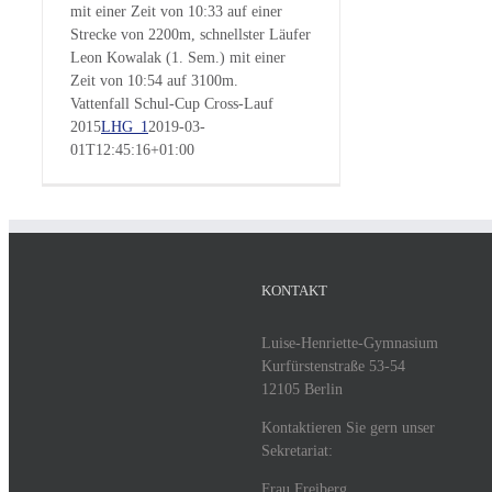
mit einer Zeit von 10:33 auf einer
Strecke von 2200m, schnellster Läufer
Leon Kowalak (1. Sem.) mit einer
Zeit von 10:54 auf 3100m.
Vattenfall Schul-Cup Cross-Lauf
2015
LHG_1
2019-03-
01T12:45:16+01:00
KONTAKT
Luise-Henriette-Gymnasium
Kurfürstenstraße 53-54
12105 Berlin
Kontaktieren Sie gern unser
Sekretariat:
Frau Freiberg