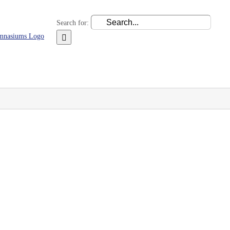
Search for:
Über das LHG
Schulorganisation
Fachbereiche
AGs u