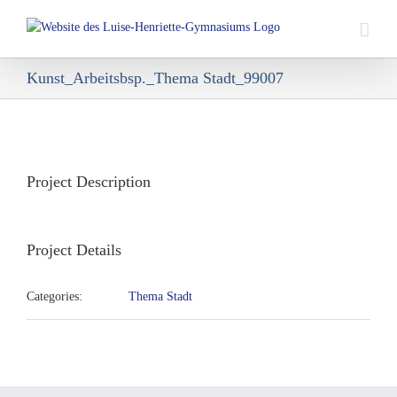
Skip
to
content
Kunst_Arbeitsbsp._Thema Stadt_99007
View
Larger
Image
Project Description
Project Details
Categories:
Thema Stadt