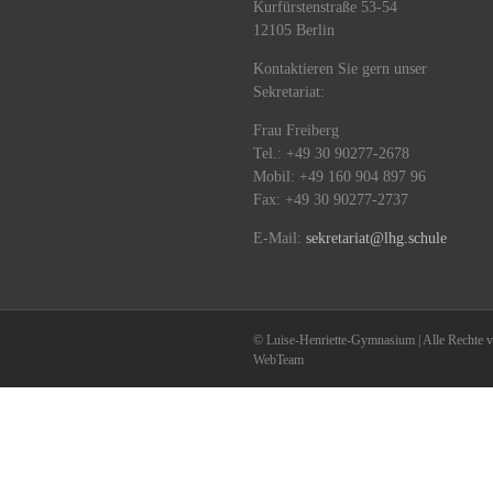
Kurfürstenstraße 53-54
12105 Berlin
Kontaktieren Sie gern unser
Sekretariat:
Frau Freiberg
Tel.: +49 30 90277-2678
Mobil: +49 160 904 897 96
Fax: +49 30 90277-2737
E-Mail:
sekretariat@lhg.schule
© Luise-Henriette-Gymnasium | Alle Rechte vor
WebTeam