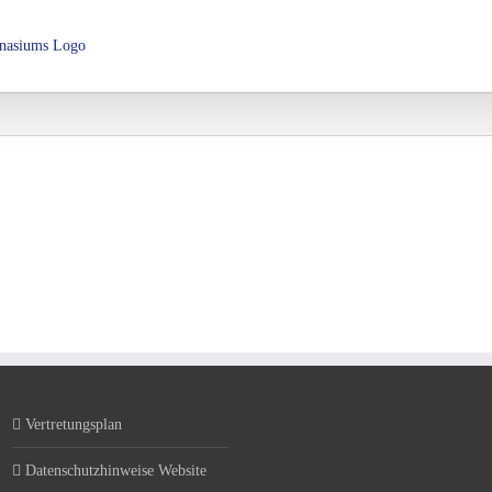
Über das LHG
Schulorganisation
Fachbereiche
AGs 
Vertretungsplan
Datenschutzhinweise Website