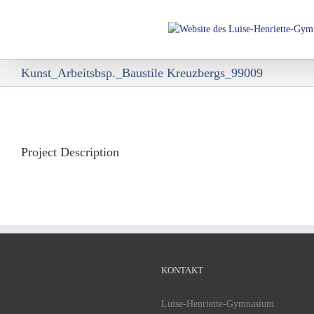
Skip
to
content
Kunst_Arbeitsbsp._Baustile Kreuzbergs_99009
View
Larger
Image
Project Description
KONTAKT
Luise-Henriette-Gymnasium