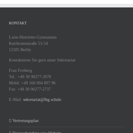
KONTAKT
Luise-Henriette-Gymnasium
Kurfürstenstraße 53-54
12105 Berlin
Kontaktieren Sie gern unser Sekretariat:
Frau Freiberg
Tel.: +49 30 90277-2678
Mobil: +49 160 904 897 96
Fax: +49 30 90277-2737
E-Mail:
sekretariat@lhg.schule
Vertretungsplan