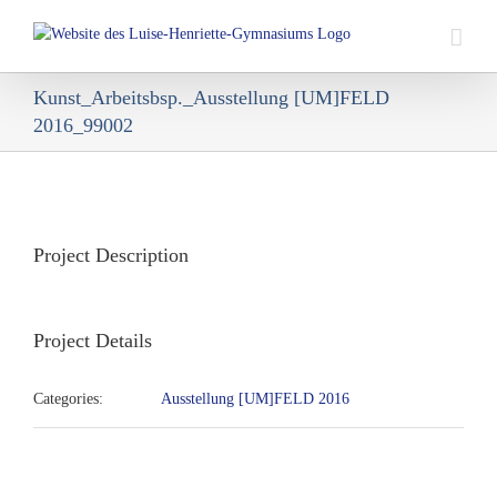
Skip
to
content
Kunst_Arbeitsbsp._Ausstellung [UM]FELD
2016_99002
View
Larger
Image
Project Description
Project Details
Categories:
Ausstellung [UM]FELD 2016