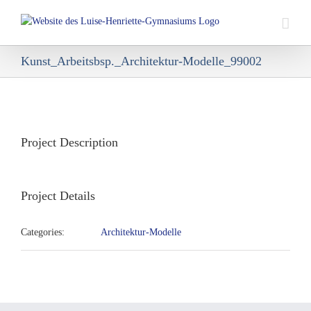
Skip
to
content
Kunst_Arbeitsbsp._Architektur-Modelle_99002
View
Larger
Image
Project Description
Project Details
Categories:
Architektur-Modelle